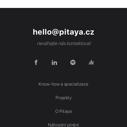
hello@pitaya.cz
neváhejte nás kontaktovat
Know-how a specializace
Projekty
O Pitaya
Náhradní plnění