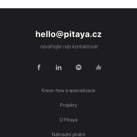
hello@pitaya.cz
neváhejte nás kontaktovat
Know-how a specializace
Projekty
O Pitaya
Náhradní plnění